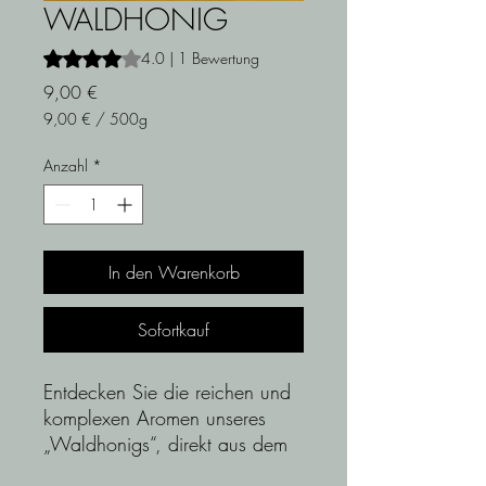
WALDHONIG
Das Rating beträgt 4.0 von fünf Sternen, basierend auf 1
4.0 | 1 Bewertung
Preis
9,00 €
9,00 €
/
500g
9,00 €
pro
Anzahl
*
500
Gramm
In den Warenkorb
Sofortkauf
Entdecken Sie die reichen und
komplexen Aromen unseres
„Waldhonigs“, direkt aus dem
Herzen der Beere.