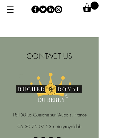
CONTACT US
18150 La Guerche-sur-l'Aubois, France
06 30 76 07 23
apiaryroyaldub