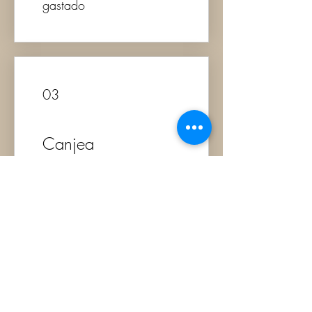
gastado
03
Canjea
recompensas
Obtenir une récompense
avec les point enregitrés
100 puntos = 5 € de
descuento
Livraison gratuite à partir de