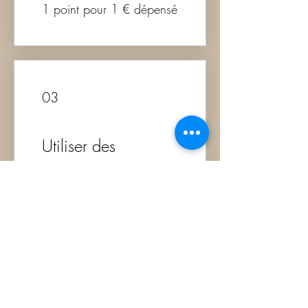
1 point pour 1 € dépensé
03
Utiliser des
récompenses
Obtenir une récompense
avec les point enregitrés
100 points = 5 € de
réduction
Livraison gratuite à partir de