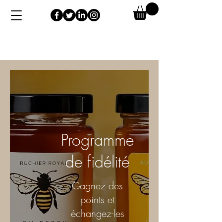
Programme
de fidélité
Gagnez des
points et
échangez-les