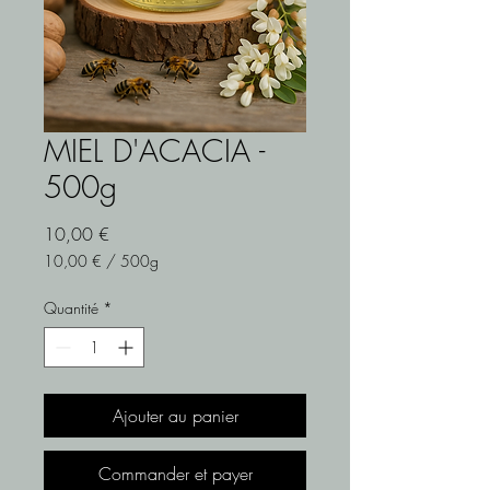
MIEL D'ACACIA -
500g
Prix
10,00 €
10,00 €
/
500g
10,00 €
pour
Quantité
*
500
Grammes
Ajouter au panier
Commander et payer