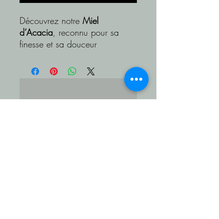
Découvrez notre
Miel
d’Acacia
, reconnu pour sa
finesse et sa douceur
incomparables.
Issu des forêts d’acacias en
fleurs, il séduit par son arôme
délicat, sa couleur claire et
limpide, ainsi que sa saveur
Aucun avis pour le moment
subtilement florale.
Partagez votre expérience, soyez le
premier à laisser un avis.
Récolté avec soin par notre
apiculteur local, ce Miel rare
se distingue par sa grande
Laisser un avis
pureté et son goût léger qui
plaît aussi bien aux petits
qu’aux grands.
Grâce à sa texture fluide et à
son pouvoir naturellement
rucherroyalduberry@gmail.com